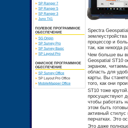
SP Ranger 7
SP Ranger 5
SP Ranger 3
Juno T41
ПОЛЕВОЕ ПРОГРАММНОЕ
Spectra Geospati
ОБЕСПЕЧЕНИЕ
землеустройства 
SG Origin
процессор и боль
SP Survey Pro
так, как никогда 
SP Survey Basic
SP Layout Pro
Чем больше вы ви
Geospatial ST10
ОФИСНОЕ ПРОГРАММНОЕ
экраном, читаемы
ОБЕСПЕЧЕНИЕ
область для удоб
SP Survey Office
карты. Вы станет
SP Layout Pro Office
того, как они про
MobileMapper Office
ST10 тоже крутой
просуществуют до
чтобы работать н
этом быть готов
активный стилус 
перчатках. Это о
Это даже полноце