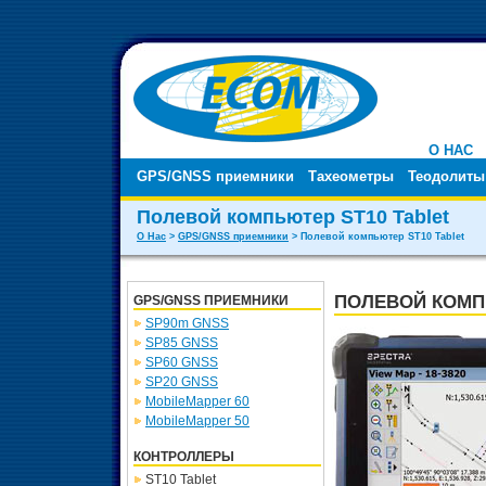
О НАС
GPS/GNSS приемники
Тахеометры
Теодолиты
Полевой компьютер ST10 Tablet
О Нас
>
GPS/GNSS приемники
> Полевой компьютер ST10 Tablet
ПОЛЕВОЙ КОМПЬ
GPS/GNSS ПРИЕМНИКИ
SP90m GNSS
SP85 GNSS
SP60 GNSS
SP20 GNSS
MobileMapper 60
MobileMapper 50
КОНТРОЛЛЕРЫ
ST10 Tablet