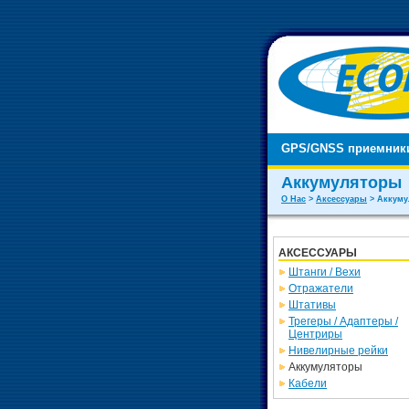
GPS/GNSS приемни
Аккумуляторы
О Нас
>
Аксессуары
> Аккуму
АКСЕССУАРЫ
Штанги / Вехи
Отражатели
Штативы
Трегеры / Адаптеры /
Центриры
Нивелирные рейки
Аккумуляторы
Кабели