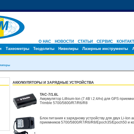
О НАС
НОВОСТИ
СТАТЬИ
СЕРВИС
КОНТАК
ки
Тахеометры
Теодолиты
Нивелиры
Лазерные инструменты
ляторы
АККУМУЛЯТОРЫ И ЗАРЯДНЫЕ УСТРОЙСТВА
TAC-7/1.6L
Аккумулятор Lithium-Ion (7.4В \ 2.4Aч) для GPS приемн
Trimble 5700/5800/R7/R6/R8
Блок питания к зарядному устройству для двух Li-Ion 
приемников 5700/5800/R7/R6/R8/Epoch35/Epoch50 и к