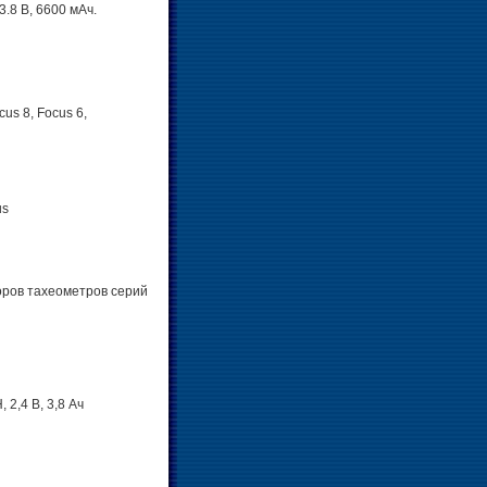
3.8 В, 6600 мАч.
us 8, Focus 6,
us
торов тахеометров серий
2,4 В, 3,8 Ач