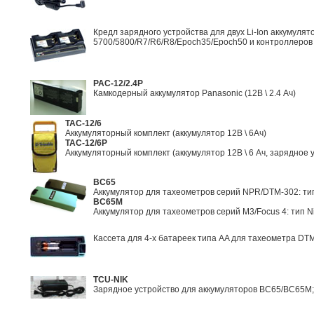
Кредл зарядного устройства для двух Li-Ion аккумуля
5700/5800/R7/R6/R8/Epoch35/Epoch50 и контроллеров
PAC-12/2.4P
Камкодерный аккумулятор Panasonic (12В \ 2.4 Aч)
TAC-12/6
Аккумуляторный комплект (аккумулятор 12В \ 6Aч)
TAC-12/6P
Аккумуляторный комплект (аккумулятор 12В \ 6 Aч, зарядное у
BC65
Аккумулятор для тахеометров серий NPR/DTM-302: тип
BC65M
Аккумулятор для тахеометров серий M3/Focus 4: тип Ni
Кассета для 4-х батареек типа AA для тахеометра DT
TCU-NIK
Зарядное устройство для аккумуляторов BC65/BC65M; в