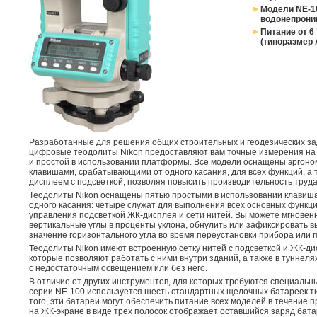
Модели NE-1
водонепрони
Питание от 6
(типоразмер 
Разработанные для решения общих строительных и геодезических за
цифровые теодолиты Nikon предоставляют вам точные измерения на 
и простой в использовании платформы. Все модели оснащены эргоно
клавишами, срабатывающими от одного касания, для всех функций, а
дисплеем с подсветкой, позволяя повысить производительность труда
Теодолиты Nikon оснащены пятью простыми в использовании клавиш
одного касания: четыре служат для выполнения всех основных функций
управления подсветкой ЖК-дисплея и сети нитей. Вы можете мгновен
вертикальные углы в проценты уклона, обнулить или зафиксировать 
значение горизонтального угла во время переустановки прибора или 
Теодолиты Nikon имеют встроенную сетку нитей с подсветкой и ЖК-ди
которые позволяют работать с ними внутри зданий, а также в туннелях
с недостаточным освещением или без него.
В отличие от других инструментов, для которых требуются специальн
серии NE-100 используется шесть стандартных щелочных батареек т
того, эти батареи могут обеспечить питание всех моделей в течение 
на ЖК-экране в виде трех полосок отображает оставшийся заряд бата