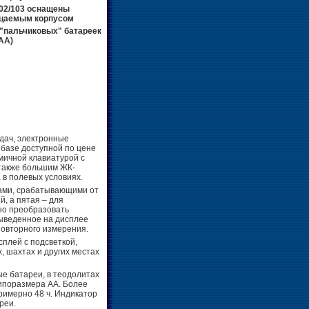
02/103 оснащены
цаемым корпусом
 "пальчиковых" батареек
AA)
дач, электронные
базе доступной по цене
мичной клавиатурой с
 также большим ЖК-
 в полевых условиях.
ами, срабатывающими от
, а пятая – для
но преобразовать
выведенное на дисплее
повторного измерения.
сплей с подсветкой,
, шахтах и других местах
ые батареи, в теодолитах
ипоразмера АА. Более
примерно 48 ч. Индикатор
реи.