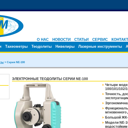
О НАС
НОВОСТИ
СТАТЬИ
СЕРВИС
КОНТАК
и
Тахеометры
Теодолиты
Нивелиры
Лазерные инструменты
А
иты
> Серия NE-100
ЭЛЕКТРОННЫЕ ТЕОДОЛИТЫ СЕРИИ NE-100
Четыре модел
100/101/102/
Точность, до
эксплуатаци
Эргономична
Функциональ
мгновенного
Большой ЖК-
Модели NE-1
водостойким