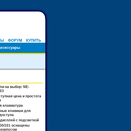
ТЫ
ФОРУМ
КУПИТЬ
ксессуары
и на выбор: NE-
103
ступная цена и простота
и
я клавиатура
ные клавиши для
 доступа
дисплей с подсветкой
00/101 оснащены
 корпусом