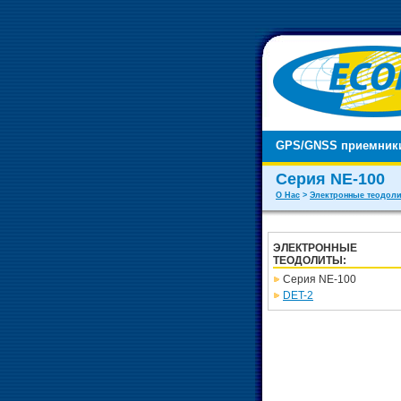
GPS/GNSS приемник
Серия NE-100
О Нас
>
Электронные теодол
ЭЛЕКТРОННЫЕ
ТЕОДОЛИТЫ:
Серия NE-100
DET-2