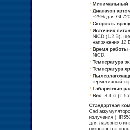
Минимальный ш
Диапазон автом
±25% для GL720
Скорость вращ
Источник питан
NiCD (1.2 В), щ
напряжения 12 В
Время работы 
NiCD.
Температура эк
Температура хр
Пылевлагозащ
герметичный ко
Габаритные ра
Вес:
8.4 кг (с б
Стандартная ком
Сad аккумуляторо
излучения (HR550
для лазерного ин
руководство поль