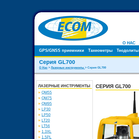
О НАС
GPS/GNSS приемники
Тахеометры
Теодолиты
Серия GL700
О Нас
>
Лазерные инструменты
> Серия GL700
СЕРИЯ GL700
ЛАЗЕРНЫЕ ИНСТРУМЕНТЫ
QM55
QM75
QM95
LP30
LP50
LT20
LT56
1.3XL
1.5PL