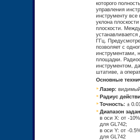
которого полност
управления инстр
инструменту все
уклона плоскости
плоскости. Межд
устанавливается 
ГГц. Предусмотре
позволяет с одно
инструментами, 
площадки. Радио
инструментом, да
штативе, а опера
Основные технич
Лазер:
видимый,
Радиус действи
Точность:
± 0.0
Диапазон задан
в оси X: от -10
для GL742;
в оси Y: от -0.
для GL742