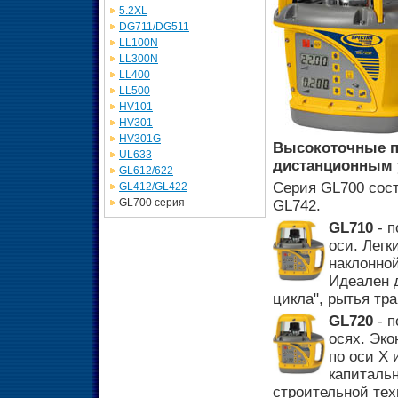
5.2XL
DG711/DG511
LL100N
LL300N
LL400
LL500
HV101
HV301
HV301G
Высокоточные п
UL633
дистанционным 
GL612/622
Серия GL700 сост
GL412/GL422
GL700 серия
GL742.
GL710
- п
оси. Легк
наклонно
Идеален д
цикла", рытья тр
GL720
- п
осях. Эк
по оси X 
капитальн
строительной тех