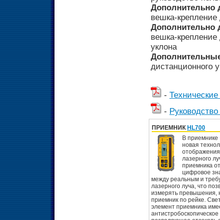
Дополнительно 
вешка-крепление 
Дополнительно 
вешка-крепление 
уклона
Дополнительные
дистанционного у
-
Технические
-
Руководство
ПРИЕМНИК
HL700
В приемнике
новая технол
отображения
лазерного лу
приемника о
цифровое зн
между реальным и тре
лазерного луча, что по
измерять превышения, 
приемник по рейке. Све
элемент приемника име
антистробоскопическое 