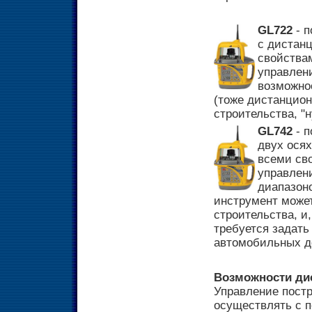
GL722
- п
с дистан
свойства
управлени
возможно
(тоже дистанцион
строительства, "
GL742
- п
двух ося
всеми св
управлен
диапазоно
инструмент може
строительства, и,
требуется задать
автомобильных до
Возможности ди
Управление пост
осуществлять с 