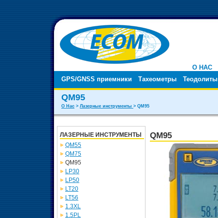
О НАС
GPS/GNSS приемники
Тахеометры
Теодолиты
QM95
О Нас
>
Лазерные инструменты
> QM95
QM95
ЛАЗЕРНЫЕ ИНСТРУМЕНТЫ
QM55
QM75
QM95
LP30
LP50
LT20
LT56
1.3XL
1.5PL