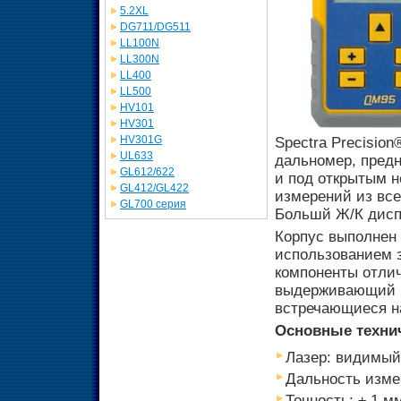
5.2XL
DG711/DG511
LL100N
LL300N
LL400
LL500
HV101
HV301
HV301G
Spectra Precisio
UL633
дальномер, пред
GL612/622
и под открытым 
GL412/GL422
измерений из все
GL700 серия
Большй Ж/К дисп
Корпус выполнен 
использованием з
компоненты отлич
выдерживающий п
встречающиеся н
Основные технич
Лазер: видимый
Дальность измер
Точность: ± 1 м