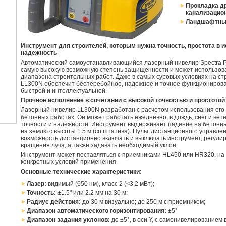
Прокладка д
канализацио
Ландшафтны
Инструмент для строителей, которым нужна точность, простота в 
надежность
Автоматический самоустанавливающийся лазерный нивелир Spectra P
самую высокую возможную степень защищенности и может использов
диапазона строительных работ. Даже в самых суровых условиях на с
LL300N обеспечит бесперебойное, надежное и точное функционирова
быстрой и интеллектуальной.
Прочное исполнение в сочетании с высокой точностью и простотой
Лазерный нивелир LL300N разработан с расчетом использования его
бетонных работах. Он может работать ежедневно, в дождь, снег и вете
точности и надежности. Инструмент выдерживает падение на бетонны
на землю с высоты 1.5 м (со штатива). Пульт дистанционного управле
возможность дистанционно включать и выключать инструмент, регулир
вращения луча, а также задавать необходимый уклон.
Инструмент может поставляться с приемниками HL450 или HR320, на 
конкретных условий применения.
Основные технические характеристики:
Лазер:
видимый (650 нм), класс 2 (<3,2 мВт);
Точность:
±1.5" или 2.2 мм на 30 м;
Радиус действия:
до 30 м визуально; до 250 м с приемником;
Диапазон автоматического горизонтирования:
±5°
Диапазон задания уклонов:
до ±5°, в оси Y, с самонивелированием 