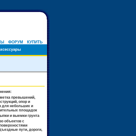
ТЫ
ФОРУМ
КУПИТЬ
ксессуары
нения:
зметка превышений,
струкций, опор и
 для небольших и
оительных площадок
ыпки и выемки грунта
о объектов с
поверхностями
дъездные пути, дороги,