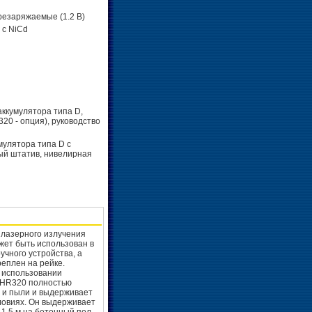
резаряжаемые (1.2 В)
 с NiCd
ккумулятора типа D,
20 - опция), руководство
мулятора типа D с
ый штатив, нивелирная
лазерного излучения
ет быть использован в
учного устройства, а
реплен на рейке.
 использовании
 HR320 полностью
 и пыли и выдерживает
ловиях. Он выдерживает