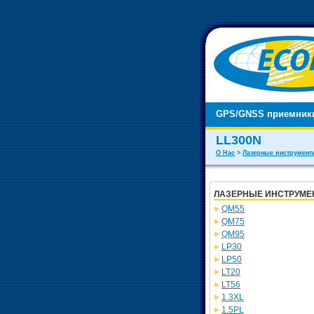
GPS/GNSS приемник
LL300N
О Нас
>
Лазерные инструмен
ЛАЗЕРНЫЕ ИНСТРУМЕ
QM55
QM75
QM95
LP30
LP50
LT20
LT56
1.3XL
1.5PL