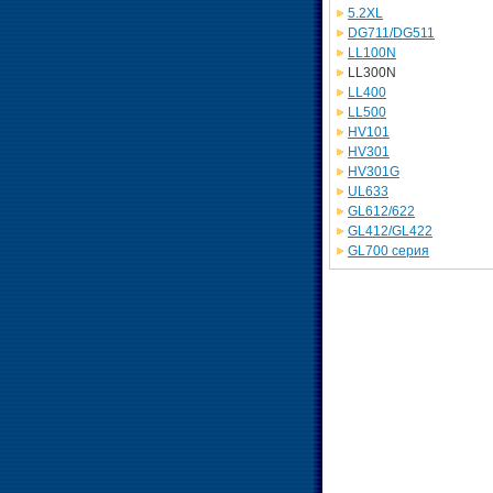
5.2XL
DG711/DG511
LL100N
LL300N
LL400
LL500
HV101
HV301
HV301G
UL633
GL612/622
GL412/GL422
GL700 серия