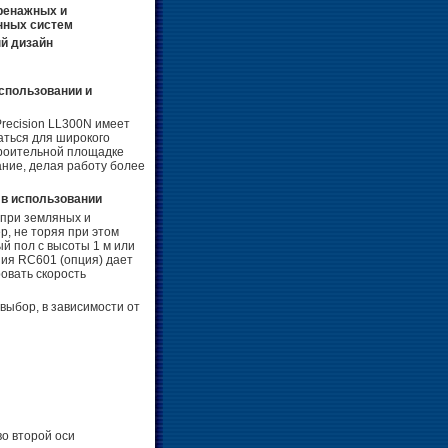
ренажных и
нных систем
й дизайн
использовании и
recision LL300N имеет
аться для широкого
троительной площадке
ние, делая работу более
 в использовании
 при земляных и
р, не торяя при этом
й пол с высоты 1 м или
ния RC601 (опция) дает
овать скорость
выбор, в зависимости от
во второй оси