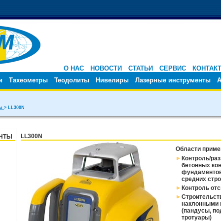
О НАС
НОВОСТИ
СТАТЬИ
СЕРВИС
КОНТАК
и
Тахеометры
Теодолиты
Нивелиры
Лазерные инструменты
А
ты
> LL300N
LL300N
НТЫ
Области приме
Контроль/ра
бетонных кон
фундаментов
средних стр
Контроль отс
Строительств
наклонными 
(пандусы, по
тротуары)