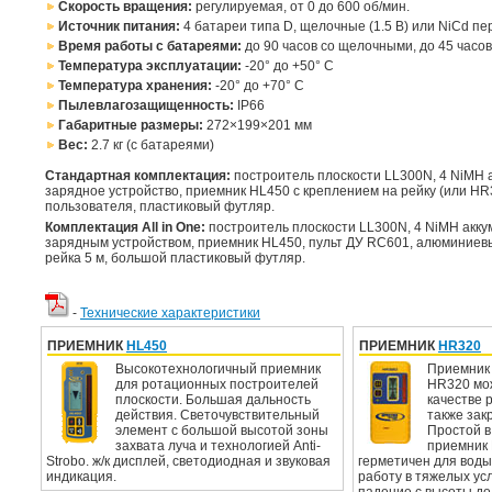
Скорость вращения:
регулируемая, от 0 до 600 об/мин.
Источник питания:
4 батареи типа D, щелочные (1.5 В) или NiCd пе
Время работы с батареями:
до 90 часов со щелочными, до 45 часов
Температура эксплуатации:
-20° до +50° C
Температура хранения:
-20° до +70° C
Пылевлагозащищенность:
IP66
Габаритные размеры:
272×199×201 мм
Вес:
2.7 кг (с батареями)
Стандартная комплектация:
построитель плоскости LL300N, 4 NiMH а
зарядное устройство, приемник HL450 с креплением на рейку (или HR3
пользователя, пластиковый футляр.
Комплектация All in One:
построитель плоскости LL300N, 4 NiMH акку
зарядным устройством, приемник HL450, пульт ДУ RC601, алюминиев
рейка 5 м, большой пластиковый футляр.
-
Технические характеристики
ПРИЕМНИК
HL450
ПРИЕМНИК
HR320
Высокотехнологичный приемник
Приемник 
для ротационных построителей
HR320 мож
плоскости. Большая дальность
качестве р
действия. Cветочувствительный
также зак
элемент с большой высотой зоны
Простой в
захвата луча и технологией Anti-
приемник
Strobo. ж/к дисплей, светодиодная и звуковая
герметичен для воды
индикация.
работу в тяжелых ус